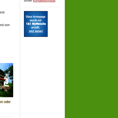
unser
Kontaktformular
.
und
und von
en oder