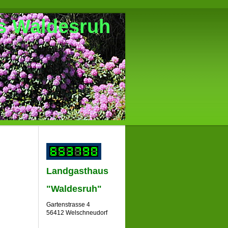
s Waldesruh
Landgasthaus
"Waldesruh"
Gartenstrasse 4
56412 Welschneudorf