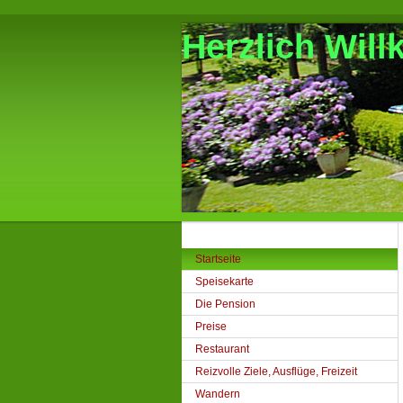
Herzlich Wil
Startseite
Speisekarte
Die Pension
Preise
Restaurant
Reizvolle Ziele, Ausflüge, Freizeit
Wandern