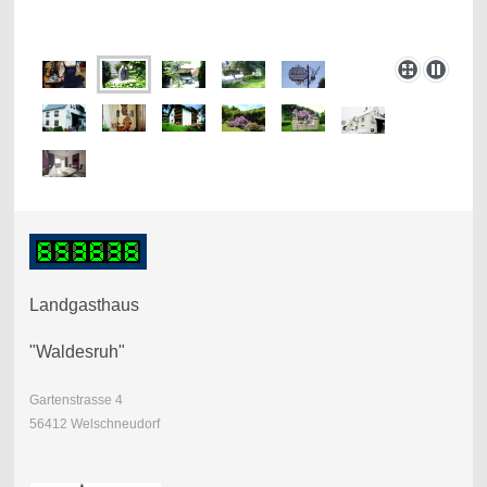
Landgasthaus
"Waldesruh"
Gartenstrasse 4
56412 Welschneudorf