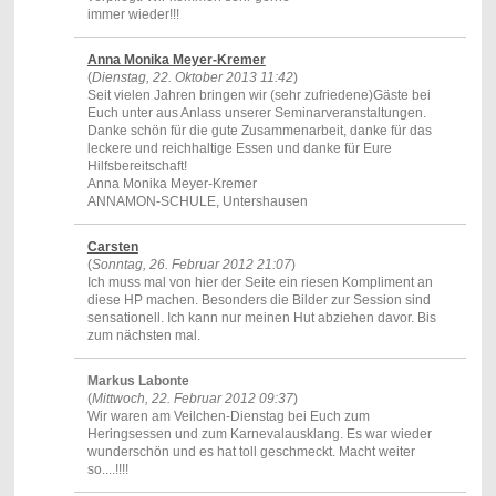
immer wieder!!!
Anna Monika Meyer-Kremer
(
Dienstag, 22. Oktober 2013 11:42
)
Seit vielen Jahren bringen wir (sehr zufriedene)Gäste bei
Euch unter aus Anlass unserer Seminarveranstaltungen.
Danke schön für die gute Zusammenarbeit, danke für das
leckere und reichhaltige Essen und danke für Eure
Hilfsbereitschaft!
Anna Monika Meyer-Kremer
ANNAMON-SCHULE, Untershausen
Carsten
(
Sonntag, 26. Februar 2012 21:07
)
Ich muss mal von hier der Seite ein riesen Kompliment an
diese HP machen. Besonders die Bilder zur Session sind
sensationell. Ich kann nur meinen Hut abziehen davor. Bis
zum nächsten mal.
Markus Labonte
(
Mittwoch, 22. Februar 2012 09:37
)
Wir waren am Veilchen-Dienstag bei Euch zum
Heringsessen und zum Karnevalausklang. Es war wieder
wunderschön und es hat toll geschmeckt. Macht weiter
so....!!!!