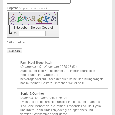
Captcha:
(Spam-Schutz-Code)
Bitte geben Sie den Code ein
↺
* Pflichtfelder
Senden
Fam. Keul-Beuerbach
(
Donnerstag, 01. November 2018 18:01
)
Super,super tolle Küche immer und immer freundliche
Bedienung , frdl. Chefin und
hervoragender, frdl. Koch der auch keine Berührungsängste
hat, mit seinen Gäste zu sprechen.Weiter so !!!
Sonja & Günther
(
Sonntag, 12. Januar 2014 19:22
)
Lydia und die gesammte Familie sind ein super Team. Es
sind liebe Menschen, die immer Hilfsbereit sind. Bei Lydia
und ihrem Team fühlt sich jeder gut aufgehoben und
verpflegt. Wir kommen sehr gerne